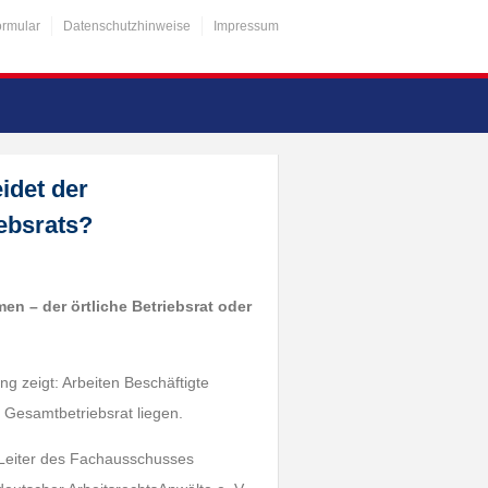
ormular
Datenschutzhinweise
Impressum
idet der
iebsrats?
en – der örtliche Betriebsrat oder
ng zeigt: Arbeiten Beschäftigte
Gesamtbetriebsrat liegen.
, Leiter des Fachausschusses