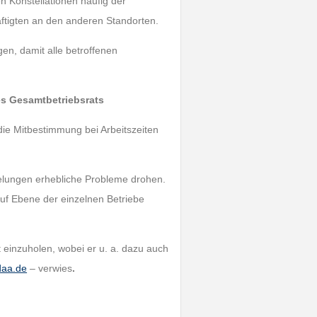
en Konstellationen häufig der
ftigten an den anderen Standorten.
en, damit alle betroffenen
es Gesamtbetriebsrats
ie Mitbestimmung bei Arbeitszeiten
gelungen erhebliche Probleme drohen.
auf Ebene der einzelnen Betriebe
t einzuholen, wobei er u. a. dazu auch
aa.de
– verwies
.