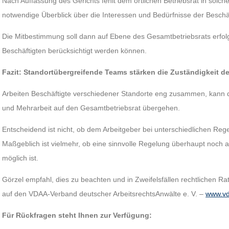
Nach Auffassung des Gerichts fehlt dem örtlichen Betriebsrat in solch
notwendige Überblick über die Interessen und Bedürfnisse der Beschä
Die Mitbestimmung soll dann auf Ebene des Gesamtbetriebsrats erfolg
Beschäftigten berücksichtigt werden können.
Fazit: Standortübergreifende Teams stärken die Zuständigkeit d
Arbeiten Beschäftigte verschiedener Standorte eng zusammen, kann d
und Mehrarbeit auf den Gesamtbetriebsrat übergehen.
Entscheidend ist nicht, ob dem Arbeitgeber bei unterschiedlichen Re
Maßgeblich ist vielmehr, ob eine sinnvolle Regelung überhaupt noch 
möglich ist.
Görzel empfahl, dies zu beachten und in Zweifelsfällen rechtlichen Ra
auf den VDAA-Verband deutscher ArbeitsrechtsAnwälte e. V. –
www.vd
Für Rückfragen steht Ihnen zur Verfügung: