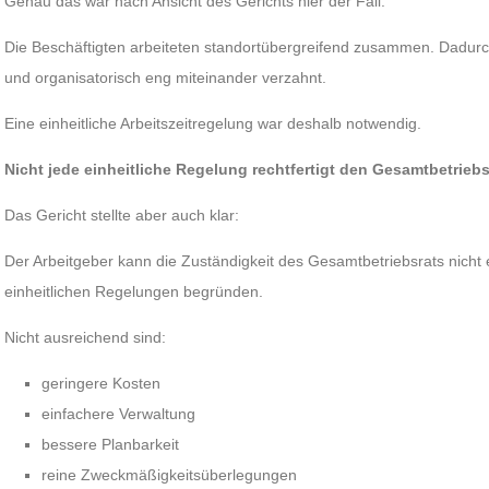
Genau das war nach Ansicht des Gerichts hier der Fall.
Die Beschäftigten arbeiteten standortübergreifend zusammen. Dadurc
und organisatorisch eng miteinander verzahnt.
Eine einheitliche Arbeitszeitregelung war deshalb notwendig.
Nicht jede einheitliche Regelung rechtfertigt den Gesamtbetriebs
Das Gericht stellte aber auch klar:
Der Arbeitgeber kann die Zuständigkeit des Gesamtbetriebsrats nich
einheitlichen Regelungen begründen.
Nicht ausreichend sind:
geringere Kosten
einfachere Verwaltung
bessere Planbarkeit
reine Zweckmäßigkeitsüberlegungen