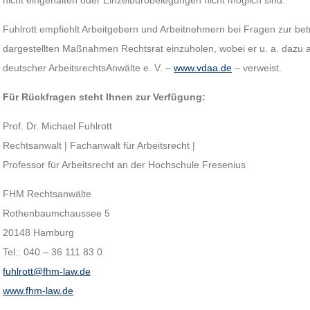
nicht eingehalten oder Einzelbürobelegungen nicht möglich sind.
Fuhlrott empfiehlt Arbeitgebern und Arbeitnehmern bei Fragen zur be
dargestellten Maßnahmen Rechtsrat einzuholen, wobei er u. a. dazu
deutscher ArbeitsrechtsAnwälte e. V. –
www.vdaa.de
– verweist.
Für Rückfragen steht Ihnen zur Verfügung:
Prof. Dr. Michael Fuhlrott
Rechtsanwalt | Fachanwalt für Arbeitsrecht |
Professor für Arbeitsrecht an der Hochschule Fresenius
FHM Rechtsanwälte
Rothenbaumchaussee 5
20148 Hamburg
Tel.: 040 – 36 111 83 0
fuhlrott@fhm-law.de
www.fhm-law.de