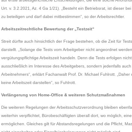
auf erste arbeitsgerichtliche Entscheidungen, die eine solche Anordnu
Urt. v. 3.2.2021, Az. 4 Ga 1/21). „Besteht ein Betriebsrat, ist dieser b
zu beteiligen und darf dabei mitbestimmen“, so der Arbeitsrechtler.
Arbeitszeitrechtliche Bewertung der „Testzeit“
Streit dürfte auch hinsichtlich der Frage bestehen, ob die Zeit für Test
darstellt. „Solange die Tests vom Arbeitgeber nicht angeordnet werden
vergütungspflichtige Arbeitszeit handeln. Denn die Tests erfolgen nich
ausschließlich im Interesse des Arbeitgebers, sondern jedenfalls auc
Arbeitnehmers“, erklärt Fachanwalt Prof. Dr. Michael Fuhlrott. „Daher
keine Arbeitszeit darstellen“, so Fuhlrott.
Verlängerung von Home-Office & weiteren Schutzmaßnahmen
Die weiteren Regelungen der Arbeitsschutzverordnung bleiben ebenfall
weiterhin verpflichtet, Bürobeschäftigten überall dort, wo möglich, ein
ermöglichen. Gleiches gilt für Abstandsregelungen und die Pflicht, M