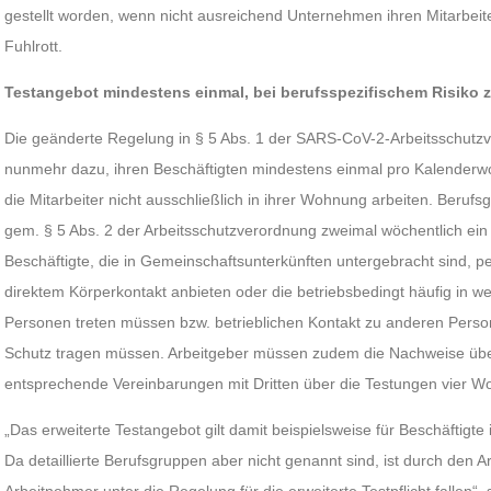
gestellt worden, wenn nicht ausreichend Unternehmen ihren Mitarbeitern
Fuhlrott.
Testangebot mindestens einmal, bei berufsspezifischem Risiko 
Die geänderte Regelung in § 5 Abs. 1 der SARS-CoV-2-Arbeitsschutzve
nunmehr dazu, ihren Beschäftigten mindestens einmal pro Kalenderwo
die Mitarbeiter nicht ausschließlich in ihrer Wohnung arbeiten. Berufs
gem. § 5 Abs. 2 der Arbeitsschutzverordnung zweimal wöchentlich ein T
Beschäftigte, die in Gemeinschaftsunterkünften untergebracht sind, 
direktem Körperkontakt anbieten oder die betriebsbedingt häufig in 
Personen treten müssen bzw. betrieblichen Kontakt zu anderen Pers
Schutz tragen müssen. Arbeitgeber müssen zudem die Nachweise übe
entsprechende Vereinbarungen mit Dritten über die Testungen vier W
„Das erweiterte Testangebot gilt damit beispielsweise für Beschäftigte
Da detaillierte Berufsgruppen aber nicht genannt sind, ist durch den A