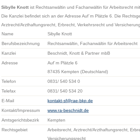
Sibylle Knott
ist Rechtsanwältin und Fachanwältin für Arbeitsrecht mi
Die Kanzlei befindet sich an der Adresse Auf´m Plätzle 6. Die Rechtsg
Arztrecht/Arzthaftungsrecht, Erbrecht, Verkehrsrecht und Versicherun
Name
Sibylle Knott
Berufsbezeichnung
Rechtsanwältin, Fachanwältin für Arbeitsrecht
Kanzlei
Beschnidt, Knott & Partner mbB
Adresse
Auf´m Plätzle 6
87435 Kempten (Deutschland)
Telefon
0831/ 540 534 0
Telefax
0831/ 540 534 20
E-Mail
kontakt-sf@rae-bkp.de
Kontakt/Impressum
www.ra-beschnidt.de
Amtsgerichtsbezirk
Kempten
Rechtsgebiet
Arbeitsrecht, Arztrecht/Arzthaftungsrecht, Erbr
Versicherungsrecht