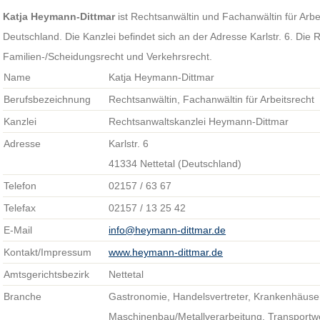
Katja Heymann-Dittmar
ist Rechtsanwältin und Fachanwältin für Arbei
Deutschland. Die Kanzlei befindet sich an der Adresse Karlstr. 6. Die
Familien-/Scheidungsrecht und Verkehrsrecht.
Name
Katja Heymann-Dittmar
Berufsbezeichnung
Rechtsanwältin, Fachanwältin für Arbeitsrecht
Kanzlei
Rechtsanwaltskanzlei Heymann-Dittmar
Adresse
Karlstr. 6
41334 Nettetal (Deutschland)
Telefon
02157 / 63 67
Telefax
02157 / 13 25 42
E-Mail
info@heymann-dittmar.de
Kontakt/Impressum
www.heymann-dittmar.de
Amtsgerichtsbezirk
Nettetal
Branche
Gastronomie, Handelsvertreter, Krankenhäuser
Maschinenbau/Metallverarbeitung, Transportw