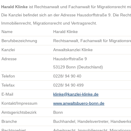
Harald Klinke
ist Rechtsanwalt und Fachanwalt für Migrationsrecht mi
Die Kanzlei befindet sich an der Adresse Hausdorffstraße 9. Die Rech
Immobilienrecht, Migrationsrecht und Vertragsrecht.
Name
Harald Klinke
Berufsbezeichnung
Rechtsanwalt, Fachanwalt für Migrationsr
Kanzlei
Anwaltskanzlei Klinke
Adresse
Hausdorffstraße 9
53129 Bonn (Deutschland)
Telefon
0228/ 94 90 40
Telefax
0228/ 94 90 499
E-Mail
klinke@kanzlei-klinke.de
Kontakt/Impressum
www.anwaltsbuero-bonn.de
Amtsgerichtsbezirk
Bonn
Branche
Buchhandel, Handelsvertreter, Handwerks
Rechtsgebiet
Arbeitsrecht, Immobilienrecht, Migrationsr