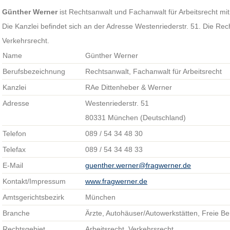
Günther Werner
ist Rechtsanwalt und Fachanwalt für Arbeitsrecht mi
Die Kanzlei befindet sich an der Adresse Westenriederstr. 51. Die Re
Verkehrsrecht.
Name
Günther Werner
Berufsbezeichnung
Rechtsanwalt, Fachanwalt für Arbeitsrecht
Kanzlei
RAe Dittenheber & Werner
Adresse
Westenriederstr. 51
80331 München (Deutschland)
Telefon
089 / 54 34 48 30
Telefax
089 / 54 34 48 33
E-Mail
guenther.werner@fragwerner.de
Kontakt/Impressum
www.fragwerner.de
Amtsgerichtsbezirk
München
Branche
Ärzte, Autohäuser/Autowerkstätten, Freie Be
Rechtsgebiet
Arbeitsrecht, Verkehrsrecht