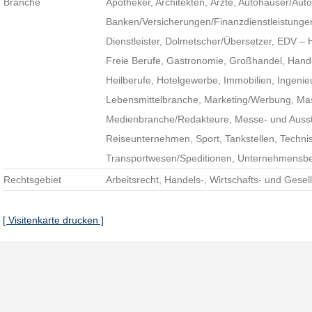
Branche
Apotheker, Architekten, Ärzte, Autohäuser/Auto
Banken/Versicherungen/Finanzdienstleistung
Dienstleister, Dolmetscher/Übersetzer, EDV – 
Freie Berufe, Gastronomie, Großhandel, Hande
Heilberufe, Hotelgewerbe, Immobilien, Ingenie
Lebensmittelbranche, Marketing/Werbung, Mas
Medienbranche/Redakteure, Messe- und Auss
Reiseunternehmen, Sport, Tankstellen, Technis
Transportwesen/Speditionen, Unternehmensbe
Rechtsgebiet
Arbeitsrecht, Handels-, Wirtschafts- und Gesel
[ Visitenkarte drucken ]