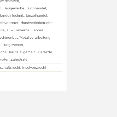
werkstätten,
en, Baugewerbe, Buchhandel,
Handel/Technik, Einzelhandel,
lsvertreter, Handwerksbetriebe,
ure, IT – Gewerbe, Labore,
chinenbau/Metallverarbeitung,
tellungswesen,
che Berufe allgemein, Tierärzte,
rater, Zahnärzte
lschaftsrecht, Insolvenzrecht