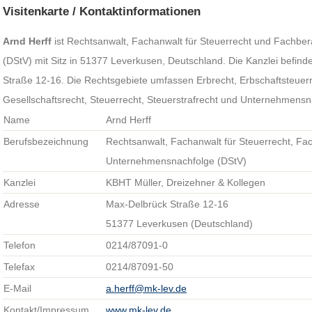
Visitenkarte / Kontaktinformationen
Arnd Herff
ist Rechtsanwalt, Fachanwalt für Steuerrecht und Fachbe
(DStV) mit Sitz in 51377 Leverkusen, Deutschland. Die Kanzlei befind
Straße 12-16. Die Rechtsgebiete umfassen Erbrecht, Erbschaftsteuerr
Gesellschaftsrecht, Steuerrecht, Steuerstrafrecht und Unternehmensn
Name
Arnd Herff
Berufsbezeichnung
Rechtsanwalt, Fachanwalt für Steuerrecht, Fac
Unternehmensnachfolge (DStV)
Kanzlei
KBHT Müller, Dreizehner & Kollegen
Adresse
Max-Delbrück Straße 12-16
51377 Leverkusen (Deutschland)
Telefon
0214/87091-0
Telefax
0214/87091-50
E-Mail
a.herff@mk-lev.de
Kontakt/Impressum
www.mk-lev.de