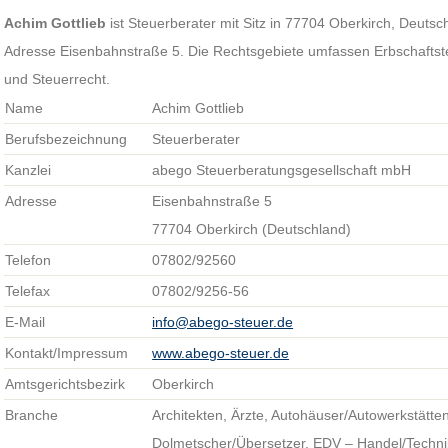
Achim Gottlieb
ist Steuerberater mit Sitz in 77704 Oberkirch, Deutsch
Adresse Eisenbahnstraße 5. Die Rechtsgebiete umfassen Erbschaftst
und Steuerrecht.
Name
Achim Gottlieb
Berufsbezeichnung
Steuerberater
Kanzlei
abego Steuerberatungsgesellschaft mbH
Adresse
Eisenbahnstraße 5
77704 Oberkirch (Deutschland)
Telefon
07802/92560
Telefax
07802/9256-56
E-Mail
info@abego-steuer.de
Kontakt/Impressum
www.abego-steuer.de
Amtsgerichtsbezirk
Oberkirch
Branche
Architekten, Ärzte, Autohäuser/Autowerkstätten
Dolmetscher/Übersetzer, EDV – Handel/Technik,