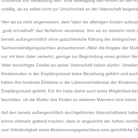
Umstände von Bedeutung sein. Eine Beteiligung des Kindes an den Ko
unbillig, da es selbst nicht zur Unsicherheit an der Vaterschaft beiget
Hier sei es nicht angemessen, dem Vater die alleinigen Kosten aufzue
„grob schuldhaft“ das Verfahren veranlasst. Ihm sei es vielmehr nicht
bereits außergerichtlich ohne gutachterliche Klärung der biologisch
Sachverständigengutachten anzuerkennen. Allein die Angabe der Mutte
nur mit dem Vater verkehrt, genüge zur Begründung eines groben Ver
Vater berechtigte Zweifel an seiner Vaterschaft haben dürfen. Unwide
Kindesmutter in der Empfängniszeit keine Beziehung geführt und auch
hätten ihm konkrete Einblicke in die Lebensverhältnisse der Kindesmu
Empfängniszeit gefehlt. Für ihn habe damit auch keine Möglichkeit b
beurteilen, ob die Mutter des Kindes zu weiteren Männern eine intim
Auf den bereits außergerichtlich durchgeführten Vaterschaftstest habe
könne vielmehr geltend machen, dass er angesichts der hohen rechtli
und Vollständigkeit eines Abstammungsgutachtens eine gerichtliche 