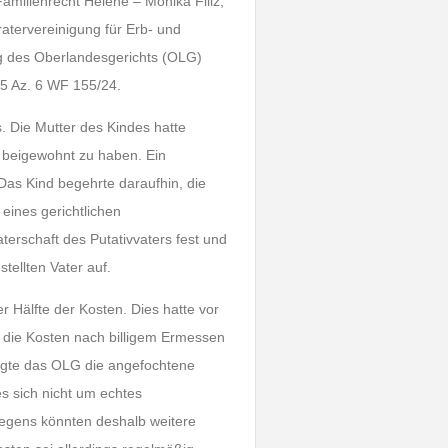
amilienrecht Helene – Monika Filiz,
atervereinigung für Erb- und
lung des Oberlandesgerichts (OLG)
5 Az. 6 WF 155/24.
. Die Mutter des Kindes hatte
t beigewohnt zu haben. Ein
. Das Kind begehrte daraufhin, die
 eines gerichtlichen
terschaft des Putativvaters fest und
tellten Vater auf.
r Hälfte der Kosten. Dies hatte vor
 die Kosten nach billigem Ermessen
tigte das OLG die angefochtene
s sich nicht um echtes
iegens könnten deshalb weitere