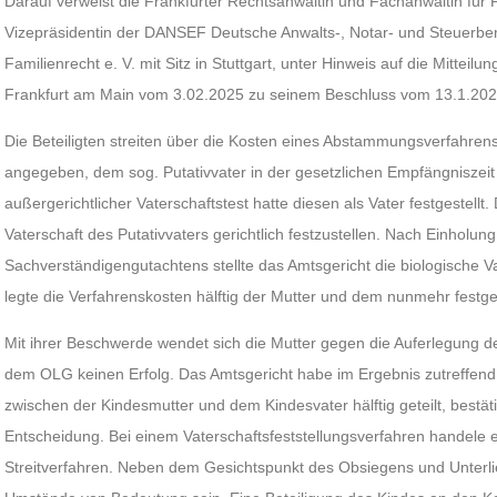
Darauf verweist die Frankfurter Rechtsanwältin und Fachanwältin für F
Vizepräsidentin der DANSEF Deutsche Anwalts-, Notar- und Steuerber
Familienrecht e. V. mit Sitz in Stuttgart, unter Hinweis auf die Mittei
Frankfurt am Main vom 3.02.2025 zu seinem Beschluss vom 13.1.202
Die Beteiligten streiten über die Kosten eines Abstammungsverfahrens
angegeben, dem sog. Putativvater in der gesetzlichen Empfängniszei
außergerichtlicher Vaterschaftstest hatte diesen als Vater festgestellt
Vaterschaft des Putativvaters gerichtlich festzustellen. Nach Einholung
Sachverständigengutachtens stellte das Amtsgericht die biologische Va
legte die Verfahrenskosten hälftig der Mutter und dem nunmehr festges
Mit ihrer Beschwerde wendet sich die Mutter gegen die Auferlegung de
dem OLG keinen Erfolg. Das Amtsgericht habe im Ergebnis zutreffend
zwischen der Kindesmutter und dem Kindesvater hälftig geteilt, bestä
Entscheidung. Bei einem Vaterschaftsfeststellungsverfahren handele e
Streitverfahren. Neben dem Gesichtspunkt des Obsiegens und Unterl